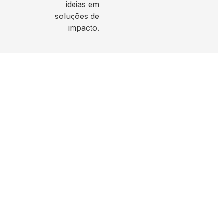
ideias em
soluções de
impacto.
Quer registrar uma tecnologia, propor um novo
projeto de pesquisa ou incubar sua startup com
o apoio da ESPM?