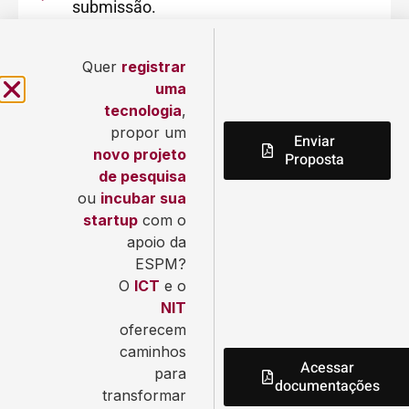
submissão.
Acessar editais disponíveis
Quer
registrar
uma
tecnologia
,
propor um
Enviar
novo projeto
Proposta
de pesquisa
ou
incubar sua
Envio de Projetos e
startup
com o
apoio da
Patentes
ESPM?
O
ICT
e o
NIT
oferecem
caminhos
Acessar
para
documentações
transformar